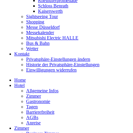
Rheinuferpromenade
Schloss Benrath
Kaiserswerth
Sightseeing Tour
Shopping
Messe Düsseldorf
Messekalender
Mitsubishi Electric HALLE
Bus & Bahn
Wetter
Kontakt
Privatsphäre-Einstellungen ändern
Historie der Privatsphäre-Einstellungen
Einwilligungen widerrufen
Home
Hotel
Allgemeine Infos
Zimmer
Gastronomie
Tagen
Barrierefreiheit
AGBs
Anreise
Zimmer