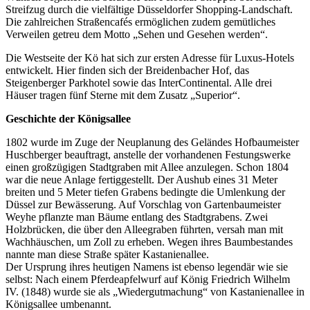
Streifzug durch die vielfältige Düsseldorfer Shopping-Landschaft.
Die zahlreichen Straßencafés ermöglichen zudem gemütliches
Verweilen getreu dem Motto „Sehen und Gesehen werden“.
Die Westseite der Kö hat sich zur ersten Adresse für Luxus-Hotels
entwickelt. Hier finden sich der Breidenbacher Hof, das
Steigenberger Parkhotel sowie das InterContinental. Alle drei
Häuser tragen fünf Sterne mit dem Zusatz „Superior“.
Geschichte der Königsallee
1802 wurde im Zuge der Neuplanung des Geländes Hofbaumeister
Huschberger beauftragt, anstelle der vorhandenen Festungswerke
einen großzügigen Stadtgraben mit Allee anzulegen. Schon 1804
war die neue Anlage fertiggestellt. Der Aushub eines 31 Meter
breiten und 5 Meter tiefen Grabens bedingte die Umlenkung der
Düssel zur Bewässerung. Auf Vorschlag von Gartenbaumeister
Weyhe pflanzte man Bäume entlang des Stadtgrabens. Zwei
Holzbrücken, die über den Alleegraben führten, versah man mit
Wachhäuschen, um Zoll zu erheben. Wegen ihres Baumbestandes
nannte man diese Straße später Kastanienallee.
Der Ursprung ihres heutigen Namens ist ebenso legendär wie sie
selbst: Nach einem Pferdeapfelwurf auf König Friedrich Wilhelm
IV. (1848) wurde sie als „Wiedergutmachung“ von Kastanienallee in
Königsallee umbenannt.