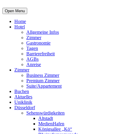
Open Menu
Home
Hotel
Allgemeine Infos
Zimmer
Gastronomie
Tagen
Barrierefreiheit
AGBs
Anreise
Zimmer
Business Zimmer
Premium Zimmer
Suite/Appartement
Buchen
Aktuelles
Uniklinik
Düsseldorf
Sehenswürdigkeiten
Altstadt
MedienHafen
Königsallee „Kö“