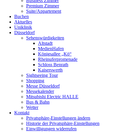
Business Zimmer
Premium Zimmer
Suite/Appartement
Buchen
Aktuelles
Uniklinik
Düsseldorf
Sehenswürdigkeiten
Altstadt
MedienHafen
Königsallee „Kö“
Rheinuferpromenade
Schloss Benrath
Kaiserswerth
Sightseeing Tour
Shopping
Messe Düsseldorf
Messekalender
Mitsubishi Electric HALLE
Bus & Bahn
Wetter
Kontakt
Privatsphäre-Einstellungen ändern
Historie der Privatsphäre-Einstellungen
Einwilligungen widerrufen