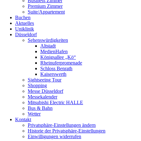
Business Zimmer
Premium Zimmer
Suite/Appartement
Buchen
Aktuelles
Uniklinik
Düsseldorf
Sehenswürdigkeiten
Altstadt
MedienHafen
Königsallee „Kö“
Rheinuferpromenade
Schloss Benrath
Kaiserswerth
Sightseeing Tour
Shopping
Messe Düsseldorf
Messekalender
Mitsubishi Electric HALLE
Bus & Bahn
Wetter
Kontakt
Privatsphäre-Einstellungen ändern
Historie der Privatsphäre-Einstellungen
Einwilligungen widerrufen