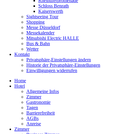
Rheinuferpromenade
Schloss Benrath
Kaiserswerth
Sightseeing Tour
Shopping
Messe Düsseldorf
Messekalender
Mitsubishi Electric HALLE
Bus & Bahn
Wetter
Kontakt
Privatsphäre-Einstellungen ändern
Historie der Privatsphäre-Einstellungen
Einwilligungen widerrufen
Home
Hotel
Allgemeine Infos
Zimmer
Gastronomie
Tagen
Barrierefreiheit
AGBs
Anreise
Zimmer