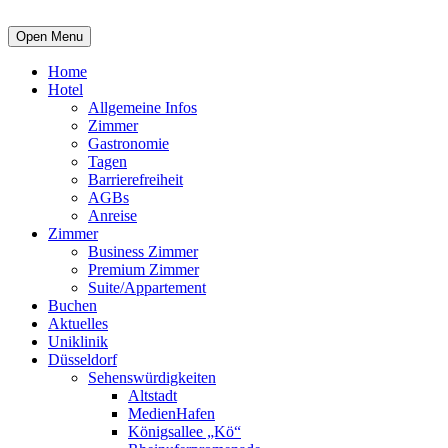
Open Menu
Home
Hotel
Allgemeine Infos
Zimmer
Gastronomie
Tagen
Barrierefreiheit
AGBs
Anreise
Zimmer
Business Zimmer
Premium Zimmer
Suite/Appartement
Buchen
Aktuelles
Uniklinik
Düsseldorf
Sehenswürdigkeiten
Altstadt
MedienHafen
Königsallee „Kö“